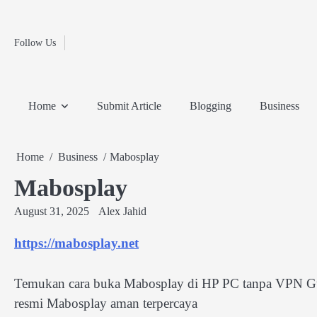
Fashion
Skip
to
Education
content
Follow Us
Home
Info
Submit
Blogging
Business
Technology
Entertainment
Health-
Lifestyle
Others
Shopping
Analysis
Article
and-
News
System
Fitness
Finance
Home
Submit Article
Blogging
Business
Travel
Media
Home
Business
Mabosplay
Mabosplay
August 31, 2025
Alex Jahid
https://mabosplay.net
Temukan cara buka Mabosplay di HP PC tanpa VPN Guna
resmi Mabosplay aman terpercaya