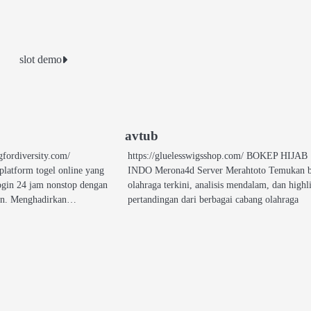
slot demo
avtub
ngfordiversity.com/
https://gluelesswigsshop.com/ BOKEP HIJAB
atform togel online yang
INDO Merona4d Server Merahtoto Temukan b
ogin 24 jam nonstop dengan
olahraga terkini, analisis mendalam, dan highl
man. Menghadirkan…
pertandingan dari berbagai cabang olahraga